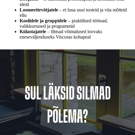
ideid
Loomeettevõtjatele
– et luua uusi tooteid ja viia mõtteid
ellu
Koolidele ja gruppidele
– praktilised töötoad,
valikkursused ja programmid
Külastajatele
– lihtsad võimalused loovaks
eneseväljenduseks Viscosas kohapeal
SUL LÄKSID SILMAD
PÕLEMA?