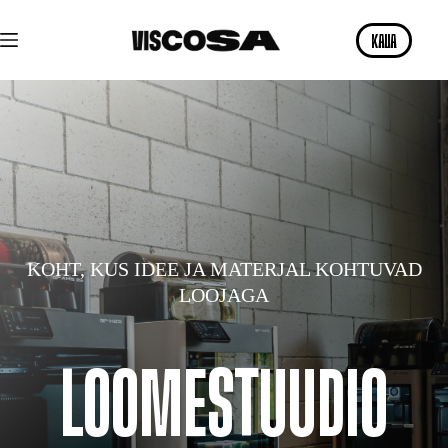
Skip
to
KAVA
content
KOHT, KUS IDEE JA MATERJAL KOHTUVAD
LOOJAGA
LOOMESTUUDIO