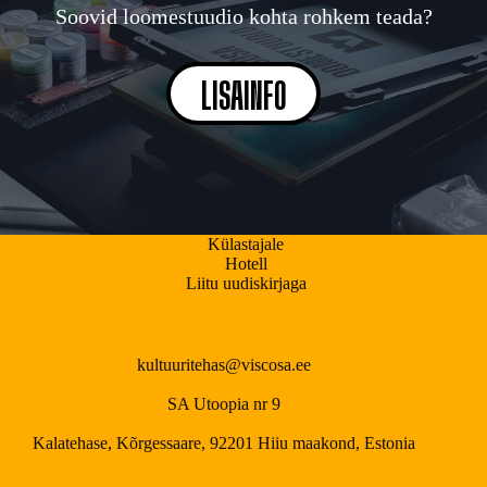
Soovid loomestuudio kohta rohkem teada?
LISAINFO
Külastajale
Hotell
Liitu uudiskirjaga
kultuuritehas@viscosa.ee
SA Utoopia nr 9
Kalatehase, Kõrgessaare, 92201 Hiiu maakond, Estonia