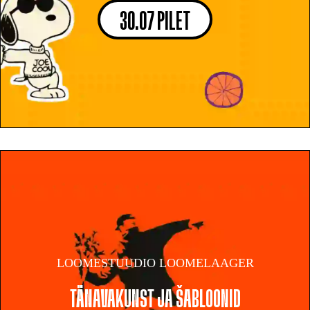
30.07 PILET
LOOMESTUUDIO LOOMELAAGER
TÄNAVAKUNST JA ŠABLOONID