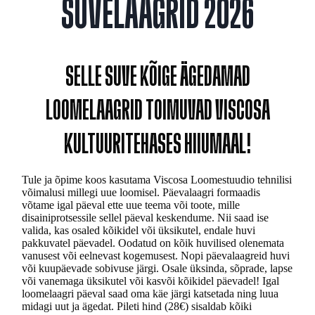
SUVELAAGRID 2026
SELLE SUVE KÕIGE ÄGEDAMAD
LOOMELAAGRID TOIMUVAD VISCOSA
KULTUURITEHASES HIIUMAAL!
Tule ja õpime koos kasutama Viscosa Loomestuudio tehnilisi
võimalusi millegi uue loomisel. Päevalaagri formaadis
võtame igal päeval ette uue teema või toote, mille
disainiprotsessile sellel päeval keskendume. Nii saad ise
valida, kas osaled kõikidel või üksikutel, endale huvi
pakkuvatel päevadel. Oodatud on kõik huvilised olenemata
vanusest või eelnevast kogemusest. Nopi päevalaagreid huvi
või kuupäevade sobivuse järgi. Osale üksinda, sõprade, lapse
või vanemaga üksikutel või kasvõi kõikidel päevadel! Igal
loomelaagri päeval saad oma käe järgi katsetada ning luua
midagi uut ja ägedat. Pileti hind (28€) sisaldab kõiki