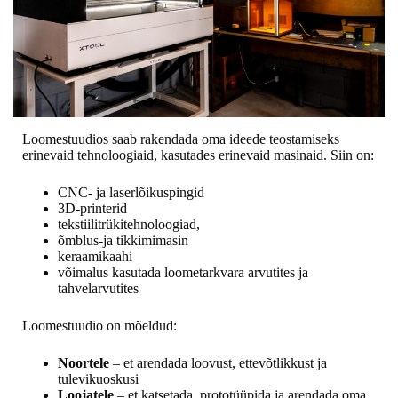
Loomestuudios saab rakendada oma ideede teostamiseks
erinevaid tehnoloogiaid, kasutades erinevaid masinaid. Siin on:
CNC- ja laserlõikuspingid
3D-printerid
tekstiilitrükitehnoloogiad,
õmblus-ja tikkimimasin
keraamikaahi
võimalus kasutada loometarkvara arvutites ja
tahvelarvutites
Loomestuudio on mõeldud:
Noortele
– et arendada loovust, ettevõtlikkust ja
tulevikuoskusi
Loojatele
– et katsetada, prototüüpida ja arendada oma